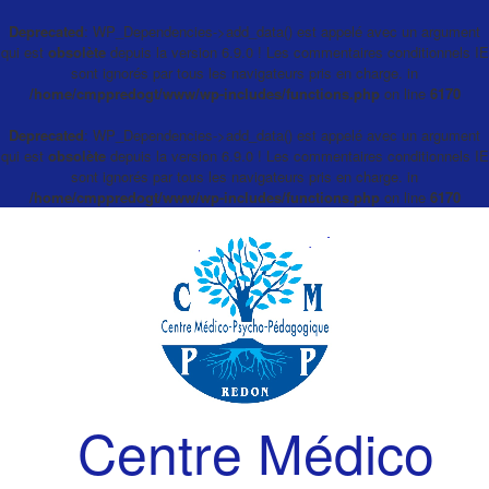
Deprecated
: WP_Dependencies->add_data() est appelé avec un argument
qui est
obsolète
depuis la version 6.9.0 ! Les commentaires conditionnels IE
sont ignorés par tous les navigateurs pris en charge. in
/home/cmppredogt/www/wp-includes/functions.php
on line
6170
Deprecated
: WP_Dependencies->add_data() est appelé avec un argument
qui est
obsolète
depuis la version 6.9.0 ! Les commentaires conditionnels IE
sont ignorés par tous les navigateurs pris en charge. in
/home/cmppredogt/www/wp-includes/functions.php
on line
6170
Centre Médico